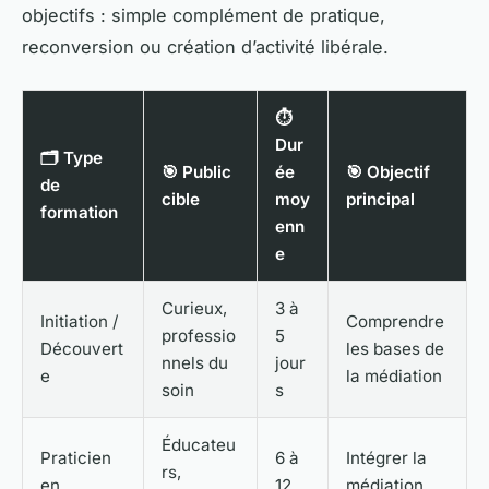
objectifs : simple complément de pratique,
reconversion ou création d’activité libérale.
⏱️
Dur
🗂️ Type
🎯 Public
ée
🎯 Objectif
de
cible
moy
principal
formation
enn
e
Curieux,
3 à
Initiation /
Comprendre
professio
5
Découvert
les bases de
nnels du
jour
e
la médiation
soin
s
Éducateu
Praticien
6 à
Intégrer la
rs,
en
12
médiation