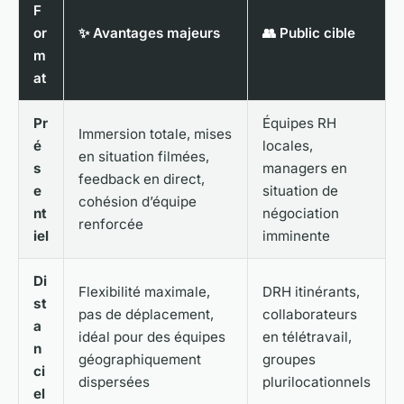
F
or
✨ Avantages majeurs
👥 Public cible
m
at
Pr
Équipes RH
Immersion totale, mises
é
locales,
en situation filmées,
s
managers en
feedback en direct,
e
situation de
cohésion d’équipe
nt
négociation
renforcée
iel
imminente
Di
Flexibilité maximale,
DRH itinérants,
st
pas de déplacement,
collaborateurs
a
idéal pour des équipes
en télétravail,
n
géographiquement
groupes
ci
dispersées
plurilocationnels
el