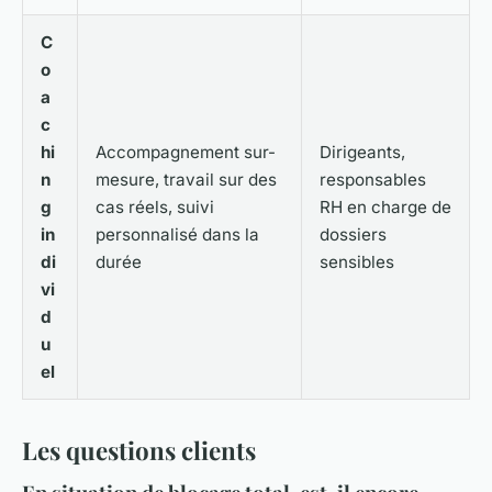
C
o
a
c
hi
Accompagnement sur-
Dirigeants,
n
mesure, travail sur des
responsables
g
cas réels, suivi
RH en charge de
in
personnalisé dans la
dossiers
di
durée
sensibles
vi
d
u
el
Les questions clients