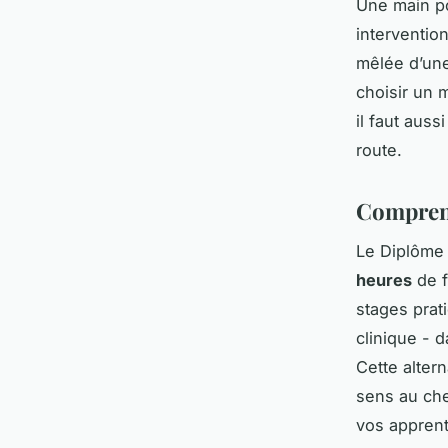
Une main po
interventio
mêlée d’une
choisir un 
il faut auss
route.
Comprend
Le Diplôme 
heures
de f
stages prat
clinique - 
Cette alter
sens au che
vos apprent