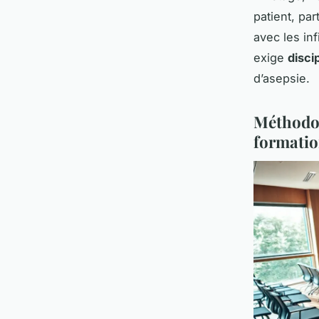
patient, par
avec les inf
exige
disci
d’asepsie.
Méthodol
formati