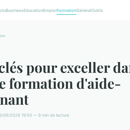
ctu
Business
Education
Emploi
Formation
Général
Outils
ion
clés pour exceller d
e formation d'aide-
gnant
8/06/2026 19:53 — 9 min de lecture