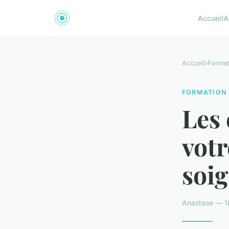
Accueil
A
Accueil
›
Format
FORMATION
Les 
votr
soi
Anastase — 1