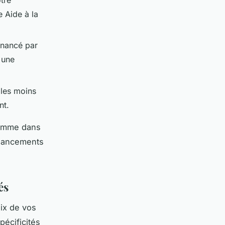
e Aide à la
financé par
 une
 les moins
nt.
comme dans
financements
és
ix de vos
pécificités