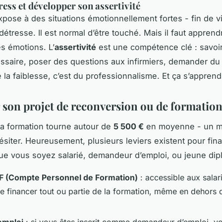
ress et développer son assertivité
xpose à des situations émotionnellement fortes - fin de vi
détresse. Il est normal d’être touché. Mais il faut apprend
es émotions. L’
assertivité
est une compétence clé : savoir
saire, poser des questions aux infirmiers, demander du
 la faiblesse, c’est du professionnalisme. Et ça s’apprend
 son projet de reconversion ou de formation 
la formation tourne autour de
5 500 €
en moyenne - un m
hésiter. Heureusement, plusieurs leviers existent pour fin
ue vous soyez salarié, demandeur d’emploi, ou jeune dip
F (Compte Personnel de Formation)
: accessible aux salari
e financer tout ou partie de la formation, même en dehors
emploi
: si vous êtes inscrit comme demandeur d’emploi, vo