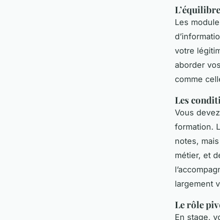
L’équilibre
Les modules
d’informatio
votre légit
aborder vos
comme cell
Les condit
Vous devez
formation. 
notes, mais
métier, et 
l’accompagn
largement v
Le rôle piv
En stage, v