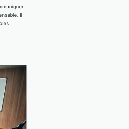
communiquer
ensable. Il
coles