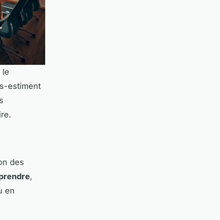
 le
us-estiment
s
ire.
ion des
prendre
,
u en