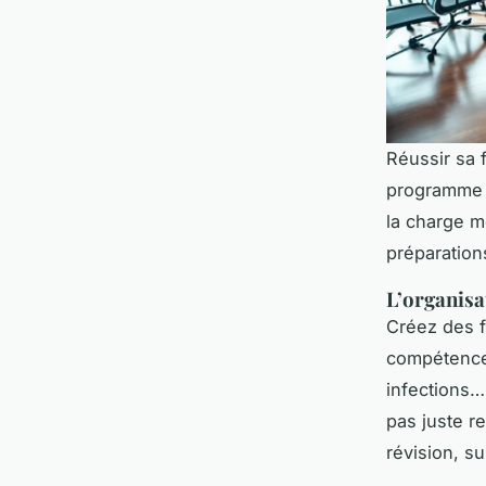
Réussir sa 
programme -
la charge m
préparations
L’organisat
Créez des f
compétences
infections… 
pas juste r
révision, su