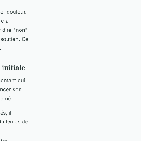
e, douleur,
re à
 dire "non"
 soutien. Ce
.
initiale
ontant qui
ancer son
lômé.
és, il
 du temps de
tre