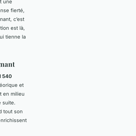
nt une
nse fierté,
ant, c’est
ion est là,
ui tienne la
gnant
1 540
éorique et
t en milieu
 suite.
d tout son
enrichissent