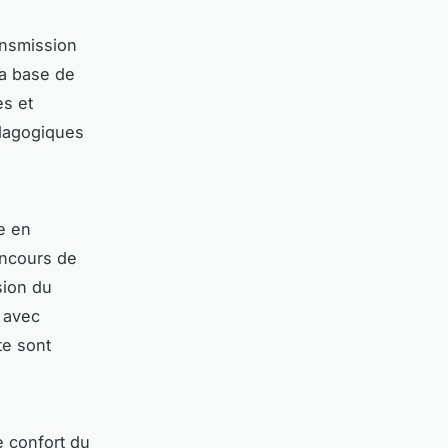
ansmission
la base de
es et
édagogiques
e en
oncours de
sion du
 avec
te sont
e confort du