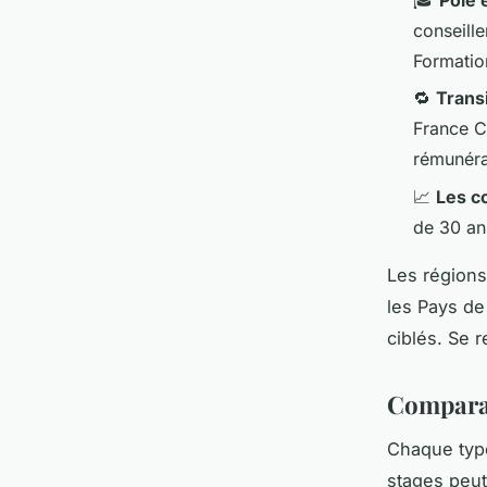
conseille
Formatio
🔁
Trans
France C
rémunéra
📈
Les c
de 30 an
Les région
les Pays de 
ciblés. Se r
Comparat
Chaque type
stages peut 