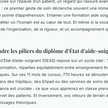
sée sur l’épaule d’un patient, un regard qui rassure ava
n : ce premier geste de soin déclenche souvent une imme
 pointe d’appréhension. Entamer une formation aide soign
métier où l’humain est au cœur de tout. Et même si la vocat
i de l’organisation, de la rigueur, et un accompagnement q
re les piliers du diplôme d’État d’aide-soi
d’État d’aide-soignant (DEAS) repose sur un socle clair :
ormation, réparties équitablement entre enseignement th
iques. Sur ces 11 mois de cursus, 770 heures se déroulen
dans des hôpitaux, des Ehpad ou des services de soins de
nance est cruciale : ce que vous apprenez en classe pren
vet des patients. Et inversement, vos retours de terrain 
issages théoriques.