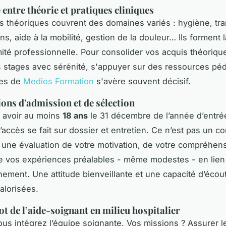
 entre théorie et pratiques cliniques
 théoriques couvrent des domaines variés : hygiène, tr
ns, aide à la mobilité, gestion de la douleur… Ils forment 
imité professionnelle. Pour consolider vos acquis théoriqu
 stages avec sérénité, s'appuyer sur des ressources p
es de
Medios Formation
s'avère souvent décisif.
ions d'admission et de sélection
 avoir au moins
18 ans
le 31 décembre de l’année d’entré
L’accès se fait sur dossier et entretien. Ce n’est pas un c
 une évaluation de votre motivation, de votre compréhen
de vos expériences préalables - même modestes - en lien
ement. Une attitude bienveillante et une capacité d’écou
alorisées.
ot de l’aide-soignant en milieu hospitalier
ous intégrez l’équipe soignante. Vos missions ? Assurer l