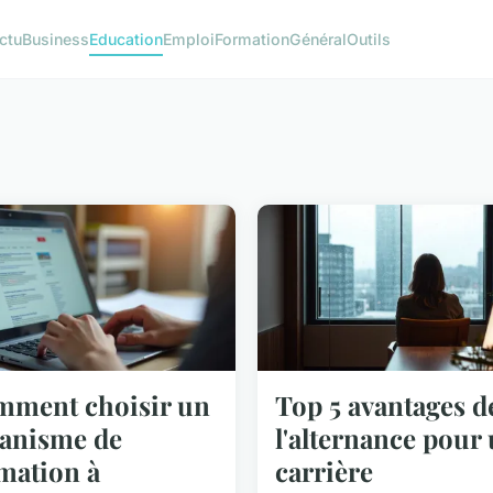
ctu
Business
Education
Emploi
Formation
Général
Outils
ment choisir un
Top 5 avantages d
anisme de
l'alternance pour
mation à
carrière