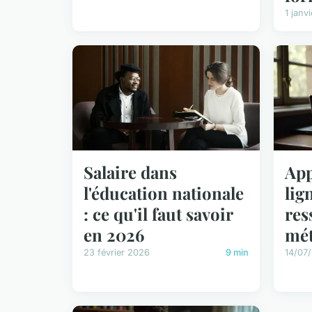
1 janv
App
Salaire dans
lig
l'éducation nationale
res
: ce qu'il faut savoir
mé
en 2026
14/07
23 février 2026
9 min