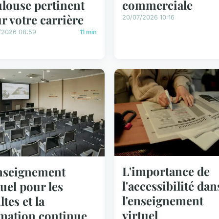
louse pertinent
commerciale
r votre carrière
20/07/2026 10:16
/2026 08:59
11 min
L'importance de
nseignement
l'accessibilité dan
tuel pour les
l'enseignement
ltes et la
virtuel
mation continue