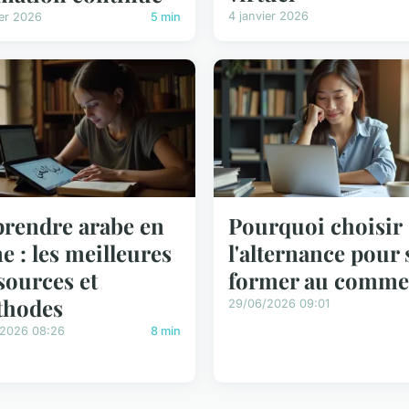
4 janvier 2026
ier 2026
5 min
rendre arabe en
Pourquoi choisir
ne : les meilleures
l'alternance pour 
sources et
former au comme
thodes
29/06/2026 09:01
/2026 08:26
8 min