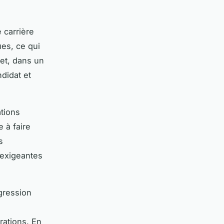
 carrière
es, ce qui
fet, dans un
didat et
ations
 à faire
s
s exigeantes
ogression
rations. En