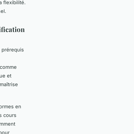
 flexibilité.
el.
ification
 prérequis
, comme
ue et
maîtrise
formes en
s cours
tamment
pour