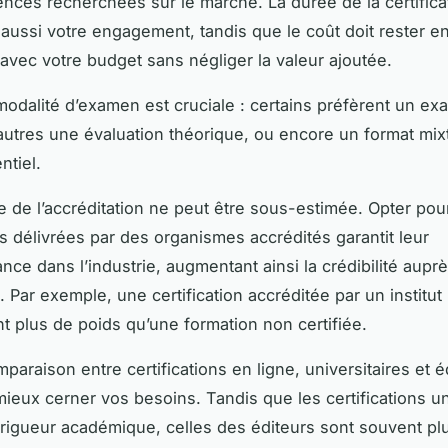
nces recherchées sur le marché. La durée de la certifica
 aussi votre engagement, tandis que le coût doit rester e
avec votre budget sans négliger la valeur ajoutée.
 modalité d’examen est cruciale : certains préfèrent un e
’autres une évaluation théorique, ou encore un format mix
ntiel.
e de l’accréditation ne peut être sous-estimée. Opter pou
ns délivrées par des organismes accrédités garantit leur
nce dans l’industrie, augmentant ainsi la crédibilité aupr
 Par exemple, une certification accréditée par un institu
t plus de poids qu’une formation non certifiée.
mparaison entre certifications en ligne, universitaires et é
ieux cerner vos besoins. Tandis que les certifications un
 rigueur académique, celles des éditeurs sont souvent pl