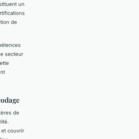
tituent un
tifications
ation de
mpétences
le secteur
ette
nt
 codage
tères de
ité.
et couvrir