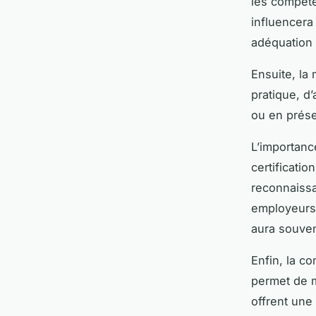
les compéte
influencera
adéquation 
Ensuite, la
pratique, d
ou en prése
L’importanc
certificatio
reconnaissa
employeurs.
aura souven
Enfin, la co
permet de m
offrent une