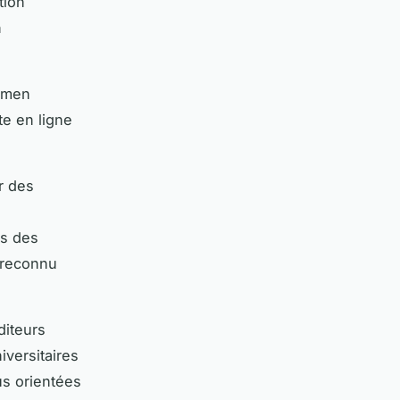
tion
n
xamen
te en ligne
r des
ès des
t reconnu
diteurs
iversitaires
us orientées