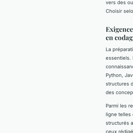
vers des out
Choisir sel
Exigences
en codag
La préparat
essentiels.
connaissan
Python, Jav
structures 
des concep
Parmi les r
ligne tell
structurés 
ceux rédigé