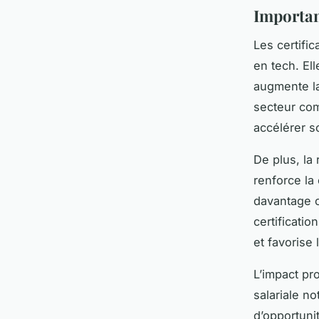
Importanc
Les certific
en tech. El
augmente la
secteur com
accélérer s
De plus, la
renforce la
davantage c
certificatio
et favorise
L’impact pr
salariale n
d’opportuni