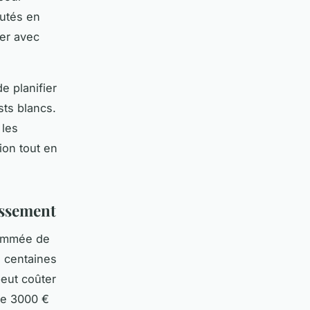
autés en
er avec
 planifier
sts blancs.
 les
ion tout en
tissement
enommée de
s centaines
peut coûter
dre 3000 €