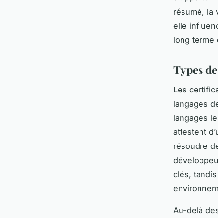
résumé, la v
elle influen
long terme
Types de
Les certifi
langages de
langages le
attestent d
résoudre de
développeu
clés, tandi
environneme
Au-delà des