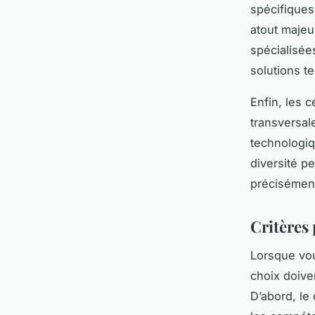
spécifiques
atout majeu
spécialisée
solutions t
Enfin, les 
transversal
technologiqu
diversité p
précisément 
Critères 
Lorsque vou
choix doive
D’abord, le