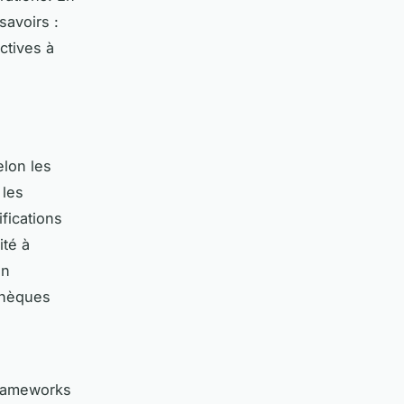
savoirs :
ctives à
elon les
 les
fications
ité à
on
thèques
frameworks