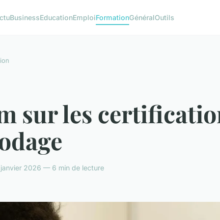
ctu
Business
Education
Emploi
Formation
Général
Outils
ion
 sur les certificati
codage
 janvier 2026 — 6 min de lecture