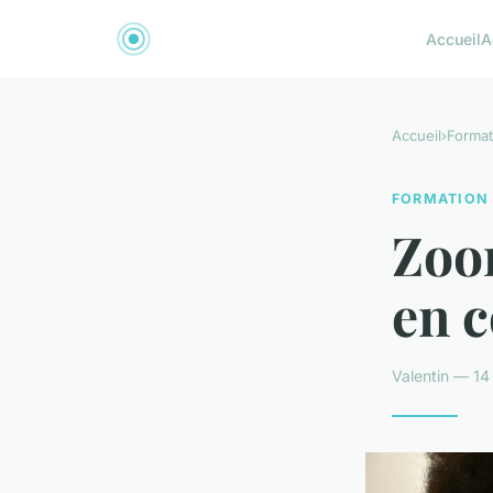
Accueil
A
Accueil
›
Format
FORMATION
Zoom
en 
Valentin — 14