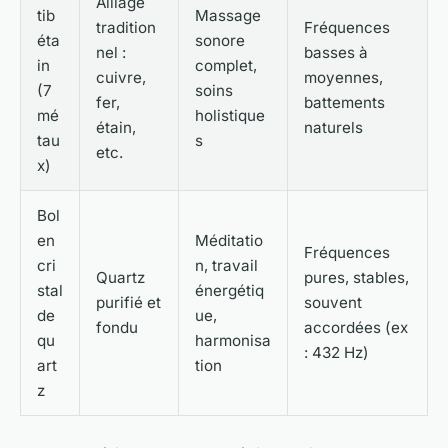
Alliage
tib
Massage
tradition
Fréquences
éta
sonore
nel :
basses à
in
complet,
cuivre,
moyennes,
(7
soins
fer,
battements
mé
holistique
étain,
naturels
tau
s
etc.
x)
Bol
en
Méditatio
Fréquences
cri
n, travail
Quartz
pures, stables,
stal
énergétiq
purifié et
souvent
de
ue,
fondu
accordées (ex
qu
harmonisa
: 432 Hz)
art
tion
z