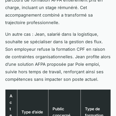
parcours de formation AFPA entièrement pris en
charge, incluant un stage rémunéré. Cet
accompagnement combiné a transformé sa
trajectoire professionnelle.
Un autre cas : Jean, salarié dans la logistique,
souhaite se spécialiser dans la gestion des flux.
Son employeur refuse la formation CPF en raison
de contraintes organisationnelles. Jean profite alors
d’une solution AFPA proposée par Pole emploi,
suivie hors temps de travail, renforçant ainsi ses
compétences sans impacter son poste actuel.
A
c
t
Public
Type de
Type d’aide
e
concerné
formation