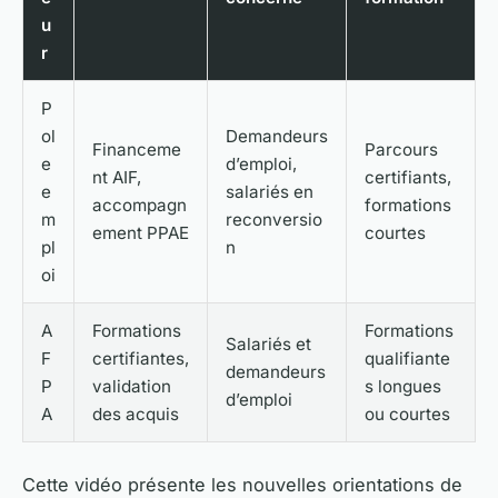
u
r
P
ol
Demandeurs
Financeme
Parcours
e
d’emploi,
nt AIF,
certifiants,
e
salariés en
accompagn
formations
m
reconversio
ement PPAE
courtes
pl
n
oi
A
Formations
Formations
Salariés et
F
certifiantes,
qualifiante
demandeurs
P
validation
s longues
d’emploi
A
des acquis
ou courtes
Cette vidéo présente les nouvelles orientations de