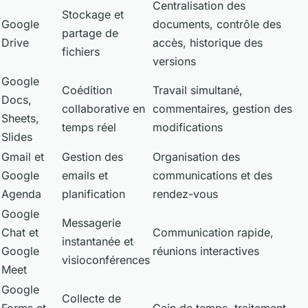
Centralisation des
Stockage et
Google
documents, contrôle des
partage de
Drive
accès, historique des
fichiers
versions
Google
Coédition
Travail simultané,
Docs,
collaborative en
commentaires, gestion des
Sheets,
temps réel
modifications
Slides
Gmail et
Gestion des
Organisation des
Google
emails et
communications et des
Agenda
planification
rendez-vous
Google
Messagerie
Chat et
Communication rapide,
instantanée et
Google
réunions interactives
visioconférences
Meet
Google
Collecte de
Forms et
Gain de temps, traitement