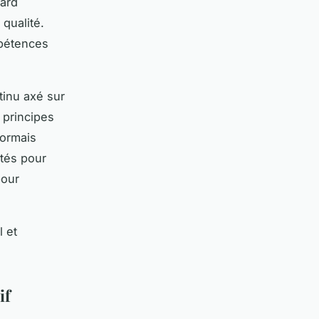
dard
 qualité.
mpétences
tinu axé sur
 principes
sormais
tés pour
pour
l et
if