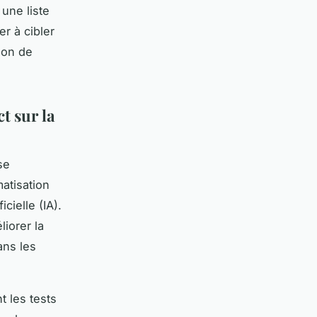
 une liste
r à cibler
ion de
t sur la
se
atisation
cielle (IA).
iorer la
ans les
 les tests