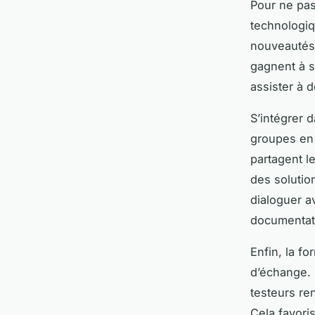
Pour ne pas
technologiq
nouveautés 
gagnent à s
assister à 
S’intégrer 
groupes en
partagent 
des solutio
dialoguer a
documentati
Enfin, la f
d’échange. 
testeurs re
Cela favori