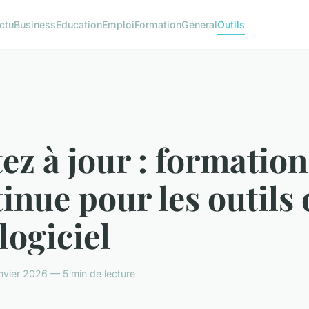
ctu
Business
Education
Emploi
Formation
Général
Outils
ez à jour : formation
inue pour les outils 
 logiciel
nvier 2026 — 5 min de lecture