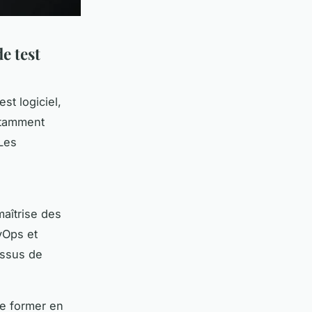
e test
st logiciel,
stamment
 Les
aîtrise des
vOps et
essus de
se former en