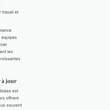
s
travail et
rmance
s équipes
ciel
ent les
croissantes
à jour
lisées est
rs offrent
enus souvent