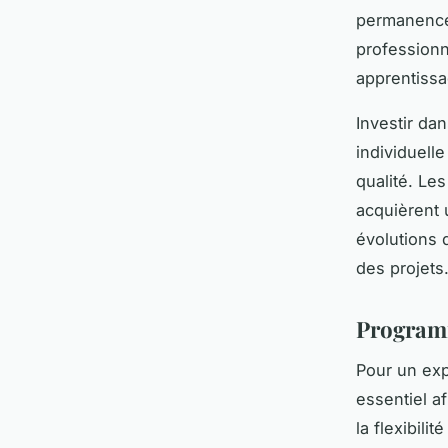
permanence 
professionne
apprentissa
Investir da
individuell
qualité. Les
acquièrent 
évolutions 
des projets
Programm
Pour un exp
essentiel af
la flexibil