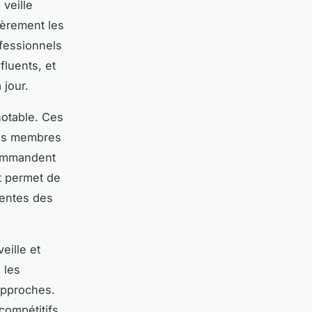
 veille
ièrement les
fessionnels
fluents, et
 jour.
otable. Ces
les membres
commandent
nt permet de
sentes des
eille et
 les
approches.
compétitifs,