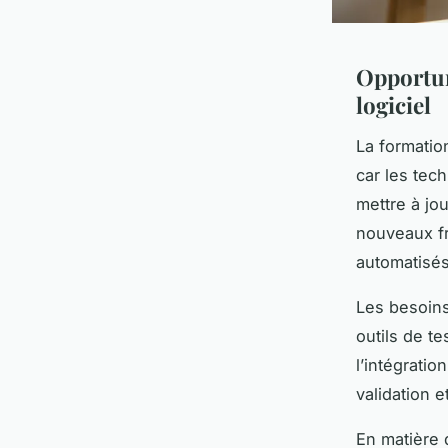
Opportun
logiciel
La formation
car les tec
mettre à jo
nouveaux fr
automatisés
Les besoin
outils de t
l’intégrati
validation e
En matière d