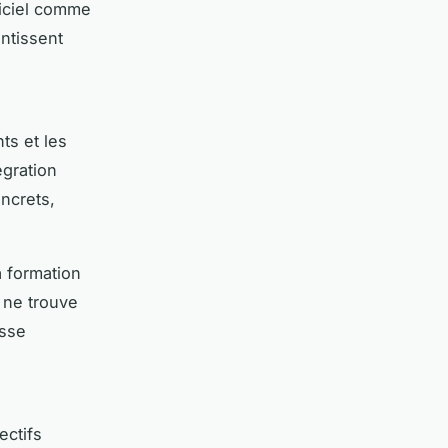
giciel comme
ntissent
ts et les
égration
ncrets,
a formation
 ne trouve
esse
ectifs