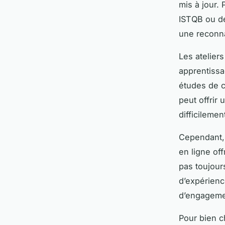
mis à jour. 
ISTQB ou de
une reconna
Les ateliers
apprentissag
études de ca
peut offrir
difficilemen
Cependant, 
en ligne of
pas toujour
d’expérienc
d’engageme
Pour bien ch