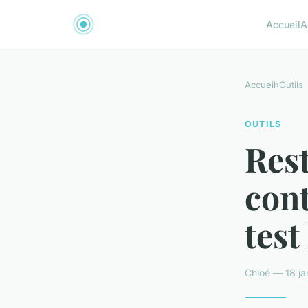
Accueil
A
Accueil
›
Outils
OUTILS
Rest
cont
test
Chloé — 18 ja