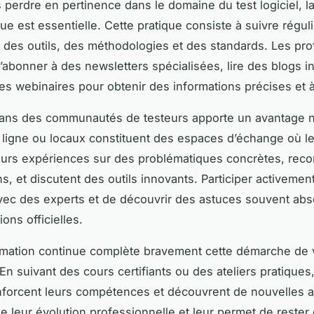
 perdre en pertinence dans le domaine du test logiciel, la
ue est essentielle. Cette pratique consiste à suivre régul
des outils, des méthodologies et des standards. Les pro
’abonner à des newsletters spécialisées, lire des blogs in
des webinaires pour obtenir des informations précises et à
dans des communautés de testeurs apporte un avantage n
 ligne ou locaux constituent des espaces d’échange où 
leurs expériences sur des problématiques concrètes, re
ns, et discutent des outils innovants. Participer activeme
vec des experts et de découvrir des astuces souvent ab
ons officielles.
ormation continue complète bravement cette démarche de v
En suivant des cours certifiants ou des ateliers pratiques,
nforcent leurs compétences et découvrent de nouvelles 
se leur évolution professionnelle et leur permet de rester 