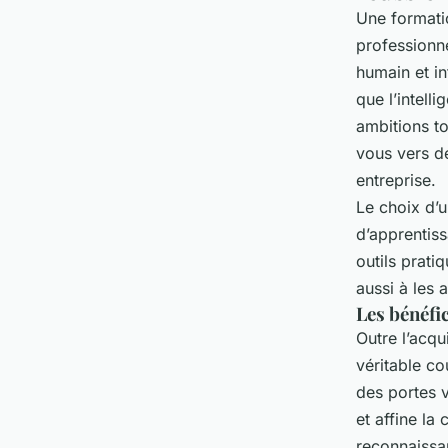
Une formatio
professionne
humain et in
que l’intell
ambitions to
vous vers de
entreprise.
Le choix d’u
d’apprentis
outils prati
aussi à les
Les bénéfi
Outre l’acqu
véritable co
des portes v
et affine la
reconnaissan