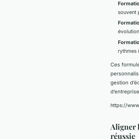
Formatio
souvent 
Formati
évolution
Formatio
rythmes i
Ces formule
personnalis
gestion d’éq
d’entreprise
https://ww
Aligner 
réussie