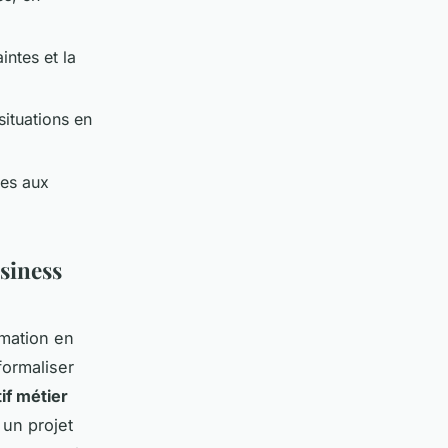
intes et la
situations en
ses aux
usiness
rmation en
formaliser
if métier
 un projet