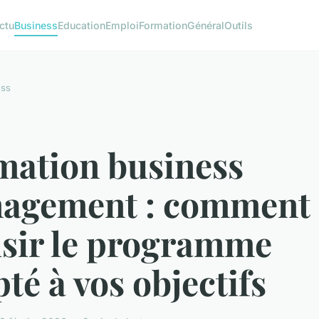
ctu
Business
Education
Emploi
Formation
Général
Outils
ess
mation business
agement : comment
isir le programme
té à vos objectifs