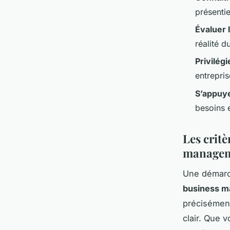
présentie
Évaluer
réalité du
Privilég
entrepris
S’appuye
besoins 
Les critè
manageme
Une démarch
business 
précisément
clair. Que 