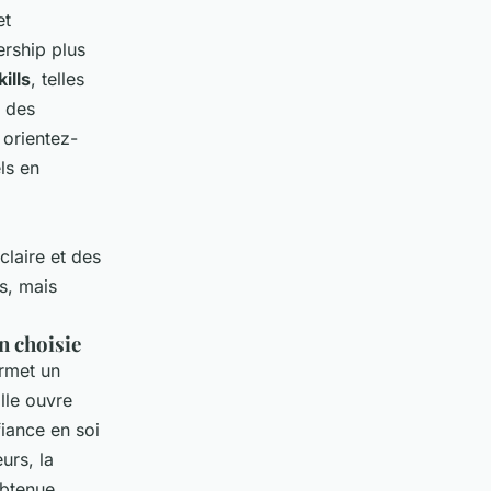
et
ership plus
kills
, telles
r des
 orientez-
ls en
laire et des
s, mais
n choisie
rmet un
Elle ouvre
fiance en soi
urs, la
obtenue