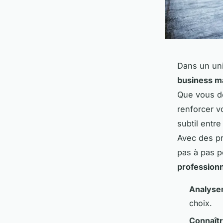
Dans un uni
business 
Que vous dé
renforcer v
subtil entr
Avec des pr
pas à pas p
profession
Analyser
choix.
Connaîtr