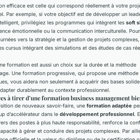
n efficace est celle qui correspond réellement à votre proj
l. Par exemple, si votre objectif est de développer un lead
telligent, privilégiez les programmes qui intègrent les
soft s
igence émotionnelle ou la communication interculturelle. Pou
urnées vers la stratégie et la gestion de projets complexes,
s cursus intégrant des simulations et des études de cas rée
ne formation est aussi un choix sur la durée et la méthode
sage. Une formation progressive, qui propose une méthode c
ques, vous aidera non seulement à acquérir des bases solide
 adapter durablement au contexte professionnel.
ces à tirer d’une formation business management bie
isition de nouveaux savoir-faire, une
formation adaptée
pe
up d’accélérateur dans le
développement professionnel
. 
ers des postes à plus haute responsabilité, renforce la con
 capacité à gérer et conduire des projets complexes. Par aille
ce officielle et la valeur du diplôme ou de la certification 