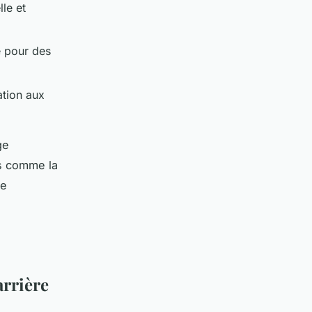
le et
e pour des
tation aux
ge
és comme la
ie
arrière