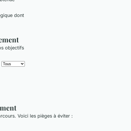
égique dont
gement
os objectifs
ement
cours. Voici les pièges à éviter :