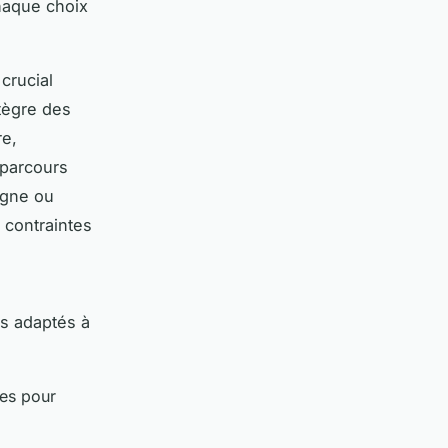
chaque choix
 crucial
tègre des
re,
 parcours
ligne ou
 contraintes
s adaptés à
les pour