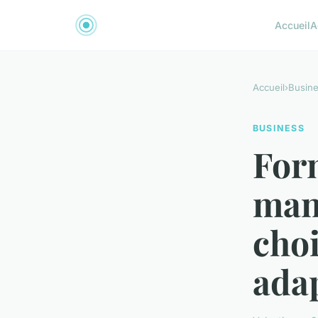
Accueil
A
Accueil
›
Busin
BUSINESS
For
man
cho
adap