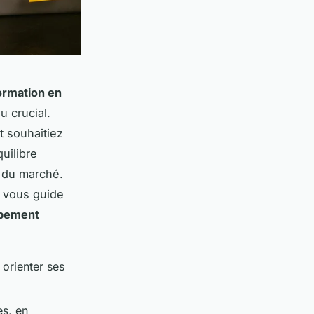
ormation en
 crucial.
t souhaitiez
uilibre
s du marché.
e vous guide
pement
orienter ses
es, en